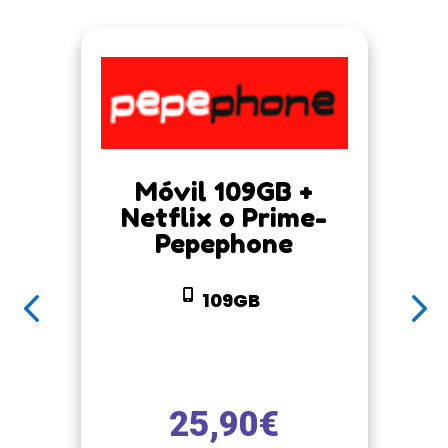
Móvil 109GB +
Netflix o Prime-
Pepephone
109GB
25,90
€