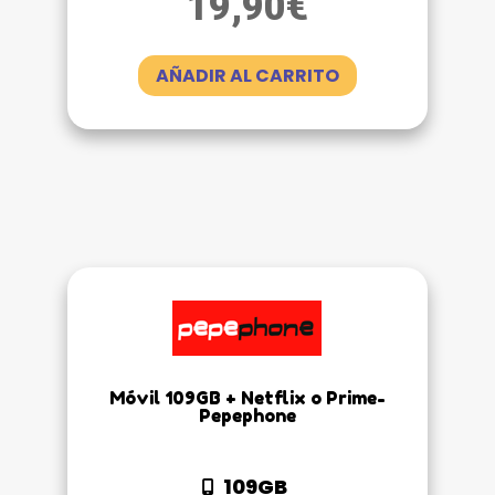
19,90
€
AÑADIR AL CARRITO
Móvil 109GB + Netflix o Prime-
Pepephone
109GB