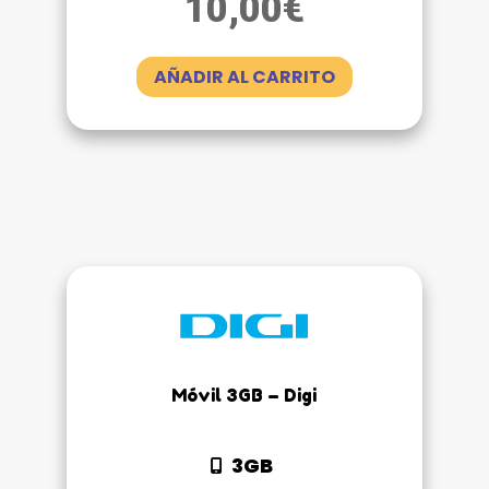
10,00
€
AÑADIR AL CARRITO
Móvil 3GB – Digi
3GB