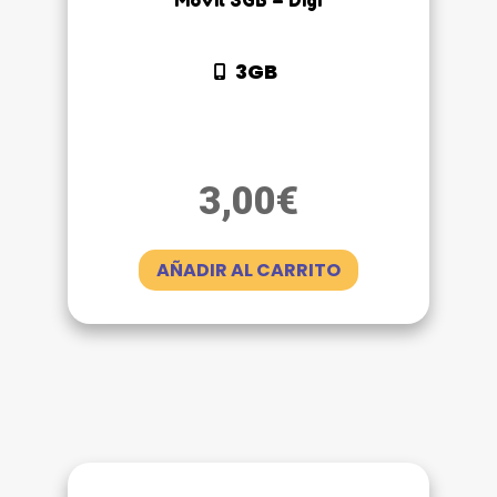
Móvil 3GB – Digi
3GB
3,00
€
AÑADIR AL CARRITO