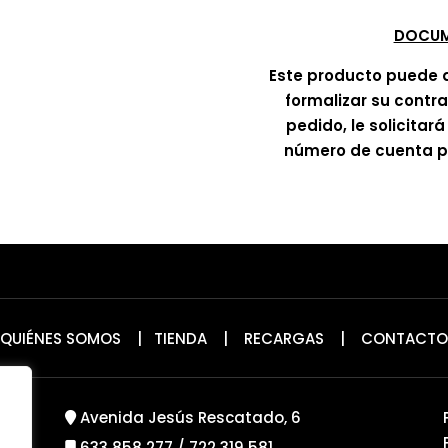
DOCUM
Este producto puede 
formalizar su contr
pedido, le solicitar
número de cuenta pa
QUIÉNES SOMOS
|
TIENDA
|
RECARGAS
|
CONTACTO
Avenida Jesús Rescatado, 6
633 858 277
/
722 319 581