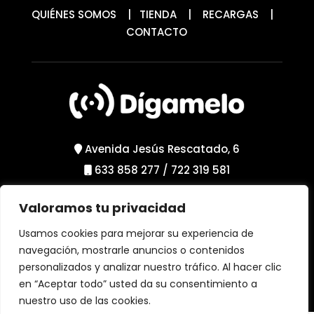
QUIÉNES SOMOS
|
TIENDA
|
RECARGAS
|
CONTACTO
Avenida Jesús Rescatado, 6
633 858 277
/
722 319 581
Valoramos tu privacidad
Política de Privacidad
Política de Cookies
Usamos cookies para mejorar su experiencia de
Aviso Legal
navegación, mostrarle anuncios o contenidos
personalizados y analizar nuestro tráfico. Al hacer clic
en “Aceptar todo” usted da su consentimiento a
nuestro uso de las cookies.