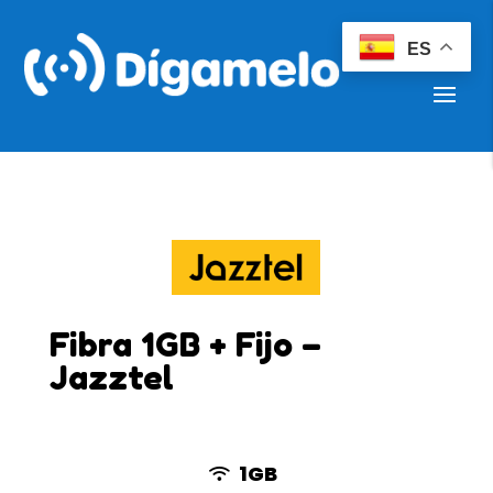
ES
Fibra 1GB + Fijo –
Jazztel
1GB