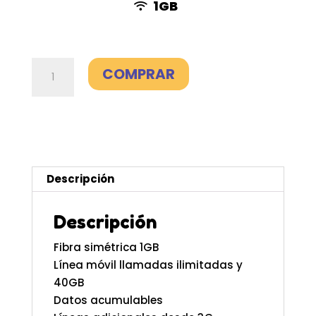
1GB
Fibra
COMPRAR
1Gb
+
Línea
40GB
-
Simyo
Descripción
cantidad
Descripción
Fibra simétrica 1GB
Línea móvil llamadas ilimitadas y
40GB
Datos acumulables