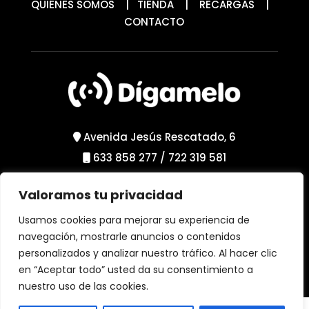
QUIÉNES SOMOS
|
TIENDA
|
RECARGAS
|
CONTACTO
Avenida Jesús Rescatado, 6
633 858 277
/
722 319 581
Valoramos tu privacidad
Política de Privacidad
Política de Cookies
Usamos cookies para mejorar su experiencia de
Aviso Legal
navegación, mostrarle anuncios o contenidos
personalizados y analizar nuestro tráfico. Al hacer clic
en “Aceptar todo” usted da su consentimiento a
nuestro uso de las cookies.