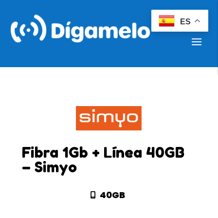
ES
Fibra 1Gb + Línea 40GB
– Simyo
40GB