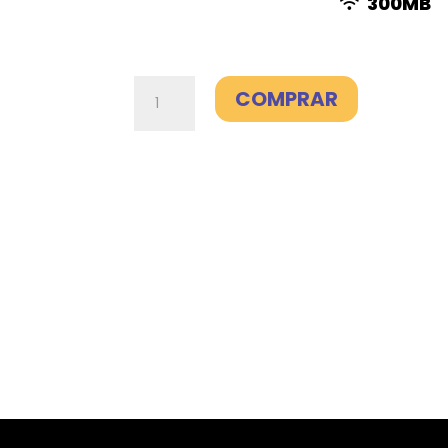
300MB
Fibra
COMPRAR
300Mb
+
Línea
35GB
+
Fijo-
Másmóvil
cantidad