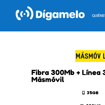
QUIÉN
Fibra 300Mb + Línea 3
Másmóvil
35GB