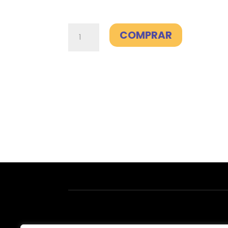
Fibra
COMPRAR
600Mb+Línea
50GB
-
Lowi
cantidad