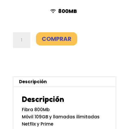
800MB
Fibra
COMPRAR
800Mb
+
Móvil
109GB
+
Netflix
Descripción
y
Prime
Descripción
-
Pepephone
Fibra 800Mb
cantidad
Móvil 109GB y llamadas ilimitadas
Netflix y Prime