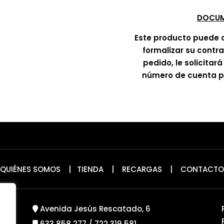
DOCUM
Este producto puede 
formalizar su contr
pedido, le solicitar
número de cuenta pa
QUIÉNES SOMOS
|
TIENDA
|
RECARGAS
|
CONTACTO
Avenida Jesús Rescatado, 6
633 858 277
/
722 319 581