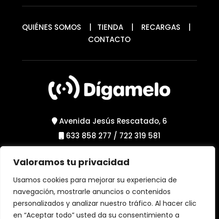
QUIÉNES SOMOS
|
TIENDA
|
RECARGAS
|
CONTACTO
Avenida Jesús Rescatado, 6
633 858 277
/
722 319 581
Valoramos tu privacidad
Política de Privacidad
Política de Cookies
Usamos cookies para mejorar su experiencia de
Aviso Legal
navegación, mostrarle anuncios o contenidos
personalizados y analizar nuestro tráfico. Al hacer clic
en “Aceptar todo” usted da su consentimiento a