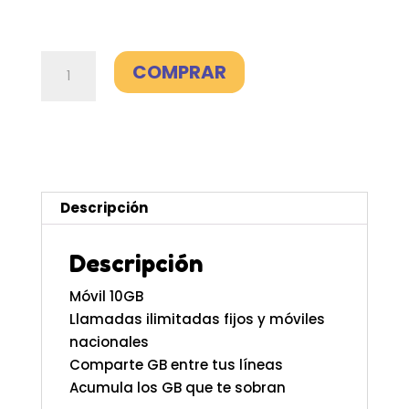
Línea
COMPRAR
adicional
10GB
-
Lowi
cantidad
Descripción
Descripción
Móvil 10GB
Llamadas ilimitadas fijos y móviles
nacionales
Comparte GB entre tus líneas
Acumula los GB que te sobran