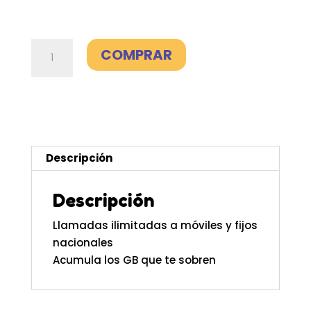
Línea
COMPRAR
adicional
100GB
-
Digi
cantidad
Descripción
Descripción
Llamadas ilimitadas a móviles y fijos
nacionales
Acumula los GB que te sobren