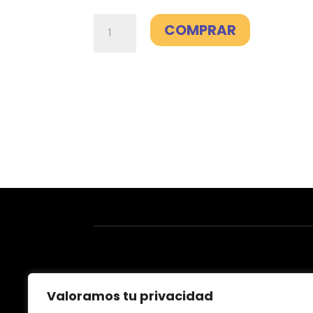
Línea
COMPRAR
adicional
50GB
-
Másmóvil
cantidad
Valoramos tu privacidad