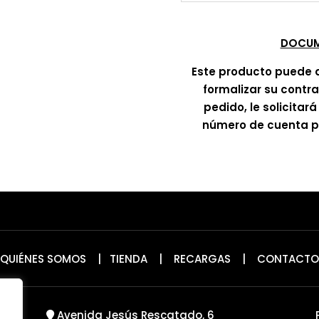
DOCUM
Este producto puede 
formalizar su contr
pedido, le solicitar
número de cuenta pa
QUIÉNES SOMOS
|
TIENDA
|
RECARGAS
|
CONTACTO
Avenida Jesús Rescatado, 6