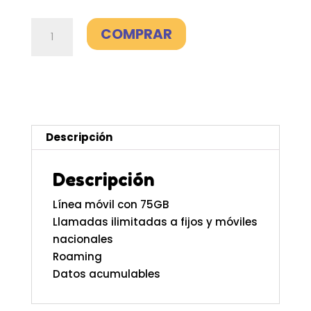
Sólo
COMPRAR
móvil
75GB
-
Lowi
cantidad
Descripción
Descripción
Línea móvil con 75GB
Llamadas ilimitadas a fijos y móviles
nacionales
Roaming
Datos acumulables