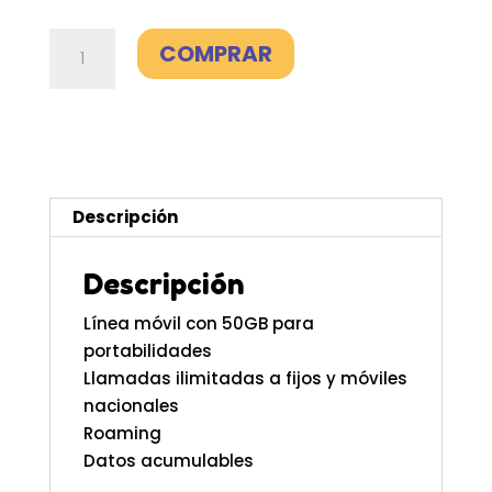
Sólo
COMPRAR
móvil
50GB
-
Lowi
cantidad
Descripción
Descripción
Línea móvil con 50GB para
portabilidades
Llamadas ilimitadas a fijos y móviles
nacionales
Roaming
Datos acumulables