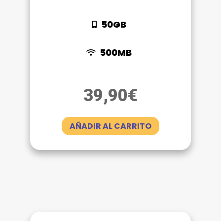
50GB
500MB
39,90
€
AÑADIR AL CARRITO