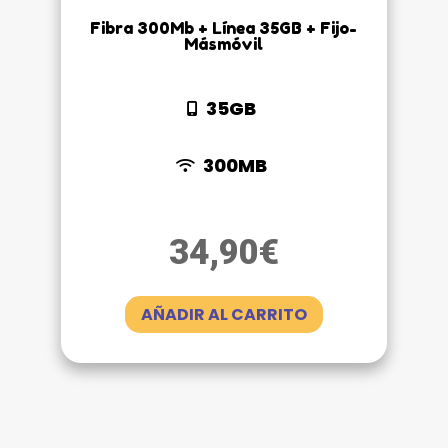
Fibra 300Mb + Línea 35GB + Fijo-
Másmóvil
35GB
300MB
34,90
€
AÑADIR AL CARRITO