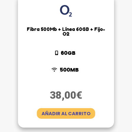
Fibra 500Mb + Línea 60GB + Fijo-
O2
60GB
500MB
38,00
€
AÑADIR AL CARRITO