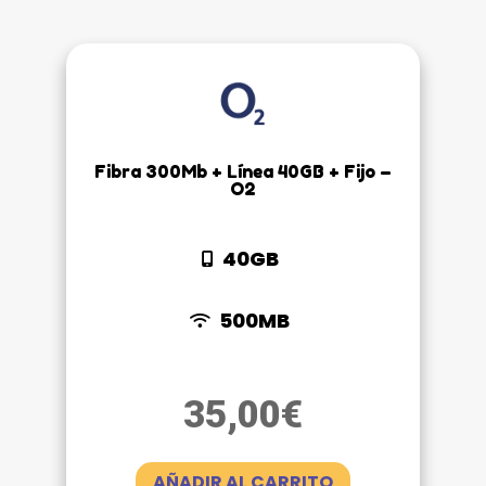
Fibra 300Mb + Línea 40GB + Fijo –
O2
40GB
500MB
35,00
€
AÑADIR AL CARRITO