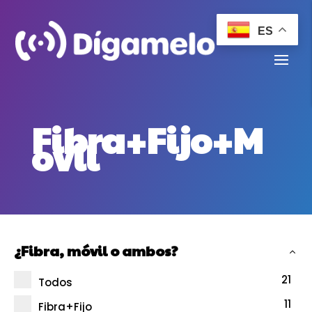
ES
Fibra+Fijo+M
ovil
¿Fibra, móvil o ambos?
21
Todos
11
Fibra+Fijo