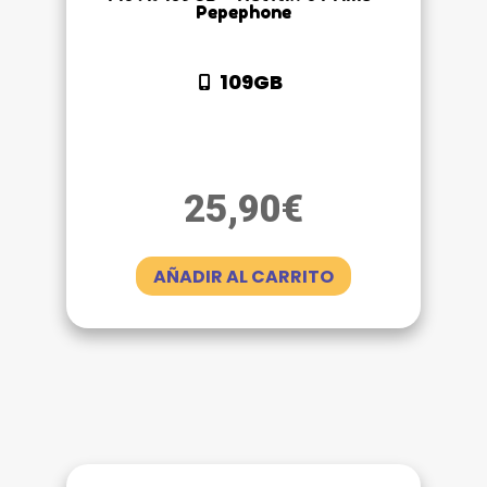
Pepephone
109GB
25,90
€
AÑADIR AL CARRITO