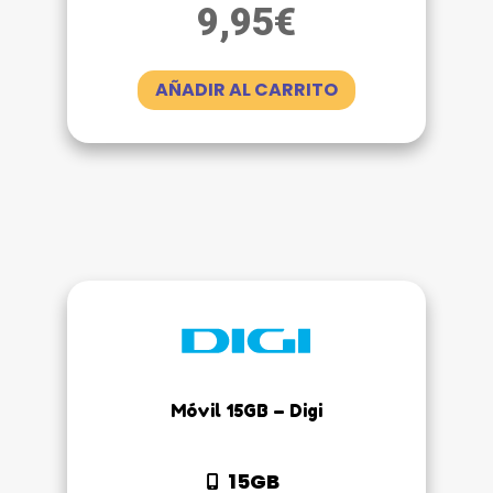
9,95
€
AÑADIR AL CARRITO
Móvil 15GB – Digi
15GB