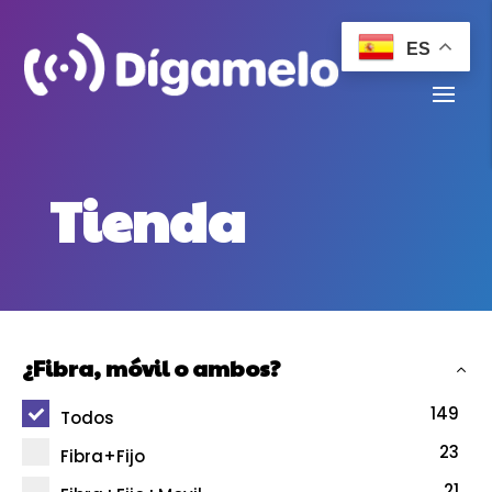
ES
Tienda
¿Fibra, móvil o ambos?
149
Todos
23
Fibra+Fijo
21