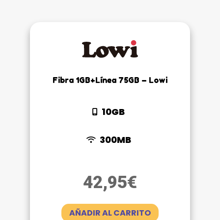
Fibra 1GB+Línea 75GB – Lowi
10GB
300MB
42,95
€
AÑADIR AL CARRITO