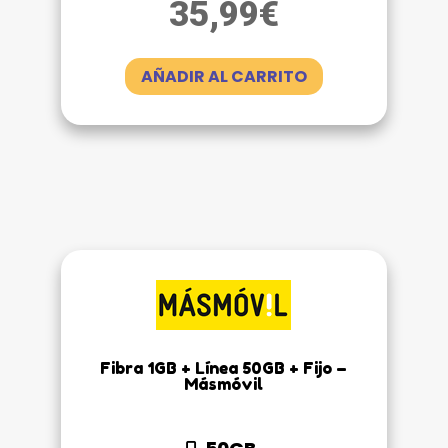
35,99
€
AÑADIR AL CARRITO
Fibra 1GB + Línea 50GB + Fijo –
Másmóvil