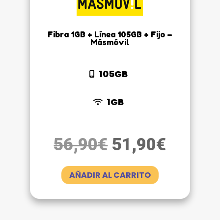
Fibra 1GB + Línea 105GB + Fijo –
Másmóvil
105GB
1GB
El
El
56,90
€
51,90
€
precio
precio
original
actual
AÑADIR AL CARRITO
era:
es:
56,90€.
51,90€