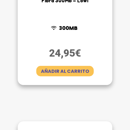
Fibra 300Mb – Lowi
300MB
24,95
€
AÑADIR AL CARRITO