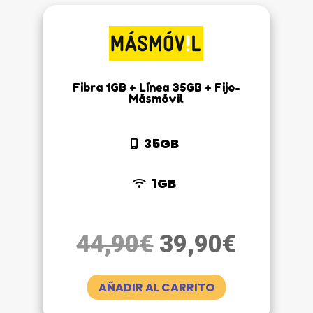
Fibra 1GB + Línea 35GB + Fijo-
Másmóvil
35GB
1GB
El
El
44,90
€
39,90
€
precio
precio
original
actual
AÑADIR AL CARRITO
era:
es: