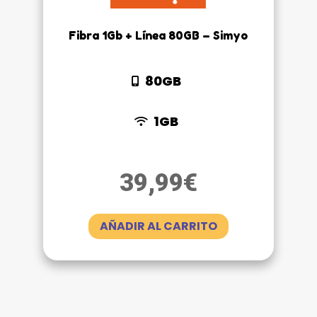
Fibra 1Gb + Línea 80GB – Simyo
80GB
1GB
39,99
€
AÑADIR AL CARRITO