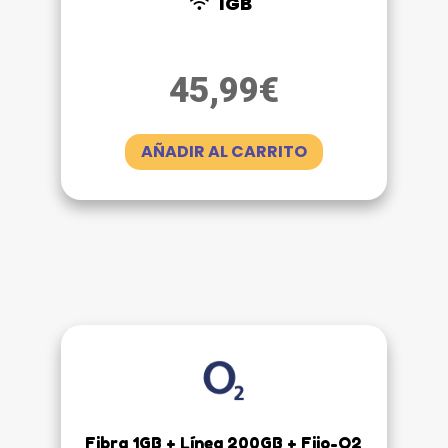
1GB
45,99
€
AÑADIR AL CARRITO
Fibra 1GB + Línea 200GB + Fijo-O2