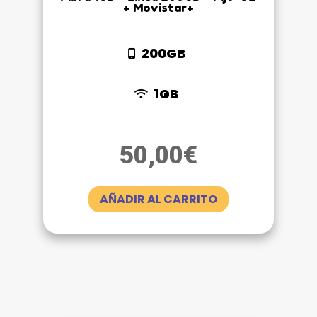
+ Movistar+
200GB
1GB
50,00
€
AÑADIR AL CARRITO