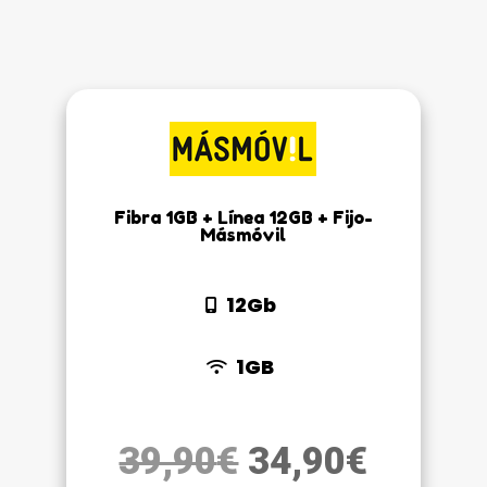
Fibra 1GB + Línea 12GB + Fijo-
Másmóvil
12Gb
1GB
El
El
39,90
€
34,90
€