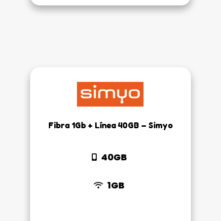
44,90€.
39,90€
Fibra 1Gb + Línea 40GB – Simyo
40GB
1GB