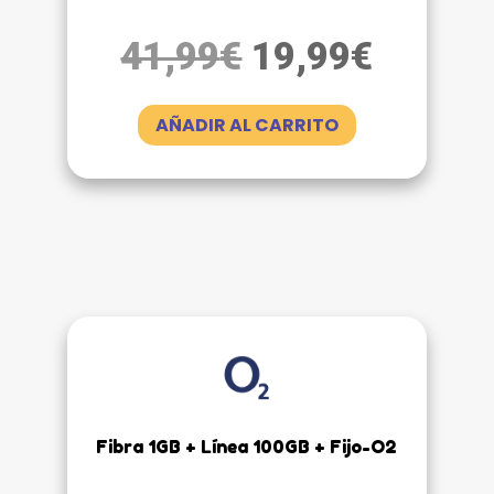
El
El
41,99
€
19,99
€
precio
precio
original
actual
AÑADIR AL CARRITO
era:
es:
41,99€.
19,99€
Fibra 1GB + Línea 100GB + Fijo-O2