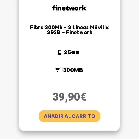
Fibra 300Mb + 2 Líneas Móvil x
25GB – Finetwork
25GB
300MB
39,90
€
AÑADIR AL CARRITO