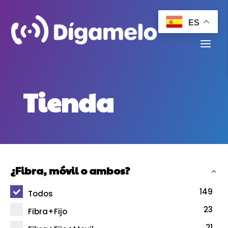
ES
Tienda
¿Fibra, móvil o ambos?
149
Todos
23
Fibra+Fijo
21